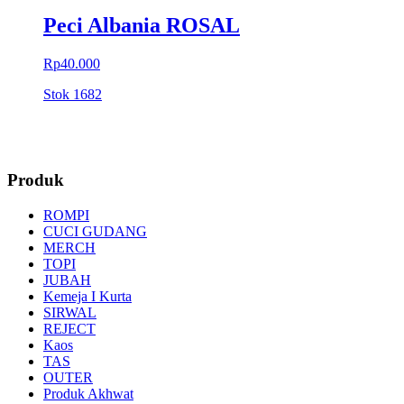
Peci Albania ROSAL
Rp40.000
Stok
1682
Produk
ROMPI
CUCI GUDANG
MERCH
TOPI
JUBAH
Kemeja I Kurta
SIRWAL
REJECT
Kaos
TAS
OUTER
Produk Akhwat