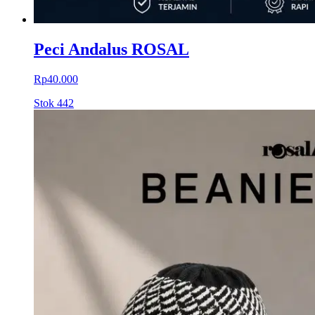
Peci Andalus ROSAL
Rp40.000
Stok
442