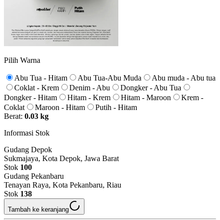
Pilih Warna
Abu Tua - Hitam
Abu Tua-Abu Muda
Abu muda - Abu tua
Coklat - Krem
Denim - Abu
Dongker - Abu Tua
Dongker - Hitam
Hitam - Krem
Hitam - Maroon
Krem -
Coklat
Maroon - Hitam
Putih - Hitam
Berat:
0.03 kg
Informasi Stok
Gudang Depok
Sukmajaya, Kota Depok, Jawa Barat
Stok
100
Gudang Pekanbaru
Tenayan Raya, Kota Pekanbaru, Riau
Stok
138
Tambah ke keranjang