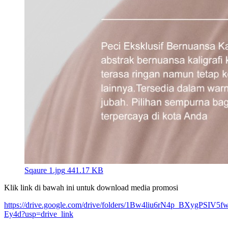
Sqaure 1.jpg
441.17 KB
Klik link di bawah ini untuk download media promosi
https://drive.google.com/drive/folders/1Bw4liu6rN4p_BXygPSIV
Ey4d?usp=drive_link